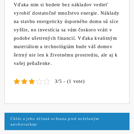
Vďaka nim si budete bez nákladov vedieť
vyrobiť dostatočné množstvo energie. Náklady
na stavbu energeticky úsporného domu sú síce
vyššie, no investícia sa vám čoskoro vráti v
podobe ušetrených financií. Vďaka kvalitným
materiálom a technológiám bude váš domov
šetrný nie len k životnému prostrediu, ale aj k
vašej peňaženke.
3/5 - (1 vote)
Navigace
Chlór a jeho účinná ochrana pred neželaným
návštevníkmi