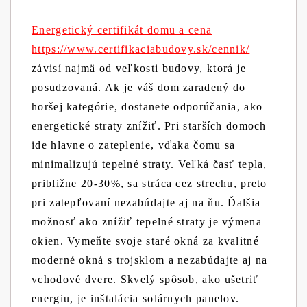
Energetický certifikát domu a cena
https://www.certifikaciabudovy.sk/cennik/
závisí najmä od veľkosti budovy, ktorá je
posudzovaná. Ak je váš dom zaradený do
horšej kategórie, dostanete odporúčania, ako
energetické straty znížiť. Pri starších domoch
ide hlavne o zateplenie, vďaka čomu sa
minimalizujú tepelné straty. Veľká časť tepla,
približne 20-30%, sa stráca cez strechu, preto
pri zatepľovaní nezabúdajte aj na ňu. Ďalšia
možnosť ako znížiť tepelné straty je výmena
okien. Vymeňte svoje staré okná za kvalitné
moderné okná s trojsklom a nezabúdajte aj na
vchodové dvere. Skvelý spôsob, ako ušetriť
energiu, je inštalácia solárnych panelov.