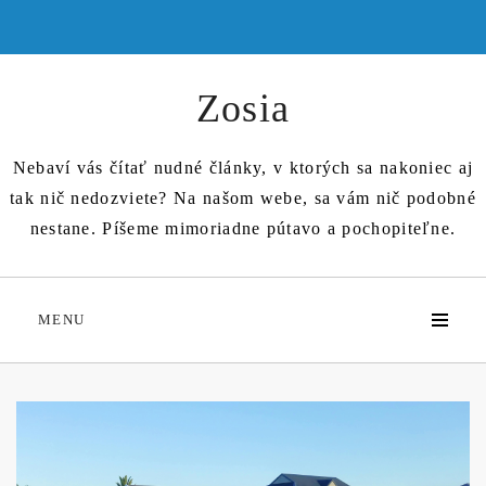
Skip
to
content
Zosia
Nebaví vás čítať nudné články, v ktorých sa nakoniec aj
tak nič nedozviete? Na našom webe, sa vám nič podobné
nestane. Píšeme mimoriadne pútavo a pochopiteľne.
MENU