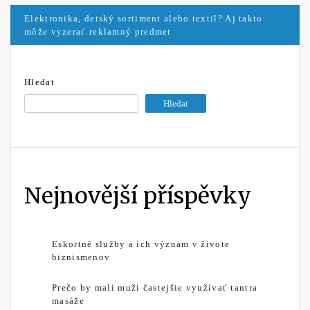
pro
Elektronika, detský sortiment alebo textil? Aj takto
môže vyzerať reklamný predmet
příspěvek
Hledat
Hledat
Nejnovější příspěvky
Eskortné služby a ich význam v živote
biznismenov
Prečo by mali muži častejšie využívať tantra
masáže