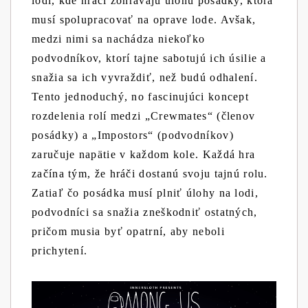
lodi, kde hráči zohrávajú úlohu posádky, ktorá
musí spolupracovať na oprave lode. Avšak,
medzi nimi sa nachádza niekoľko
podvodníkov, ktorí tajne sabotujú ich úsilie a
snažia sa ich vyvraždiť, než budú odhalení.
Tento jednoduchý, no fascinujúci koncept
rozdelenia rolí medzi „Crewmates“ (členov
posádky) a „Impostors“ (podvodníkov)
zaručuje napätie v každom kole. Každá hra
začína tým, že hráči dostanú svoju tajnú rolu.
Zatiaľ čo posádka musí plniť úlohy na lodi,
podvodníci sa snažia zneškodniť ostatných,
pričom musia byť opatrní, aby neboli
prichytení.