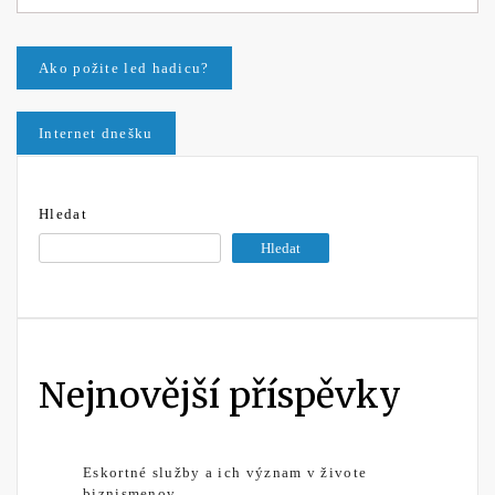
Navigace
Ako požite led hadicu?
pro
Internet dnešku
příspěvek
Hledat
Hledat
Nejnovější příspěvky
Eskortné služby a ich význam v živote
biznismenov