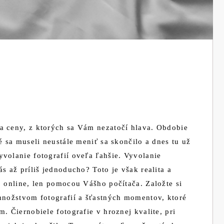
za ceny, z ktorých sa Vám nezatočí hlava. Obdobie
é sa museli neustále meniť sa skončilo a dnes tu už
volanie fotografií oveľa ľahšie. Vyvolanie
s až príliš jednoducho? Toto je však realita a
o online, len pomocou Vášho počítača. Založte si
množstvom fotografií a šťastných momentov, ktoré
. Čiernobiele fotografie v hroznej kvalite, pri