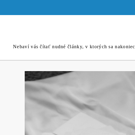
Skip
to
content
Nebaví vás čítať nudné články, v ktorých sa nakonie