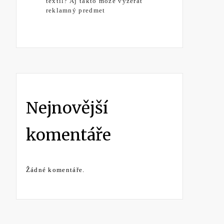
textil? Aj takto môže vyzerať
reklamný predmet
Nejnovější
komentáře
Žádné komentáře.