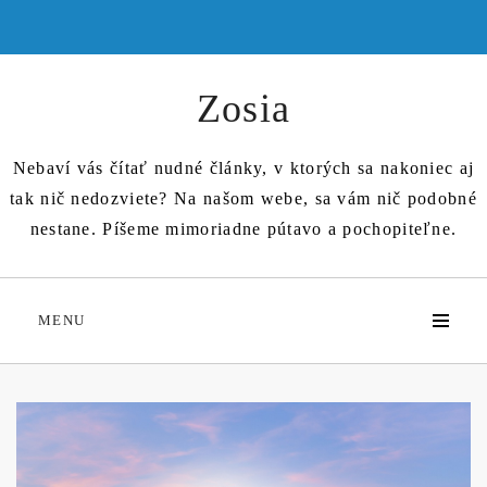
Skip
to
content
Zosia
Nebaví vás čítať nudné články, v ktorých sa nakoniec aj
tak nič nedozviete? Na našom webe, sa vám nič podobné
nestane. Píšeme mimoriadne pútavo a pochopiteľne.
MENU