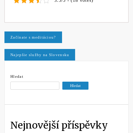
3.5/5 - (18 votes)
Navigace
Začínate s meditáciou?
pro
Najepšie služby na Slovensku
příspěvek
Hledat
Hledat
Nejnovější příspěvky