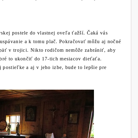
skej postele do vlastnej oveľa ťažší. Čaká vás
 uspávanie a k tomu plač. Pokračovať môžu aj nočné
opäť v trojici. Nikto rodičom nemôže zabrániť, aby
obré to ukončiť do 17-tich mesiacov dieťaťa.
 postieľke a aj v jeho izbe, bude to lepšie pre