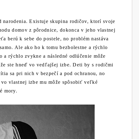
 narodenia. Existuje skupina rodičov, ktorí svoje
chodu domov z pôrodnice, dokonca v jeho vlastnej
dieťa berú k sebe do postele, no problém nastáva
 samo. Ale ako ho k tomu bezbolestne a rýchlo
ko a rýchlo zvykne a následné odlúčenie môže
 že ste hneď vo vedľajšej izbe. Deti by s rodičmi
ítia sa pri nich v bezpečí a pod ochranou, no
o vo vlastnej izbe mu môže spôsobiť veľké
é mory.