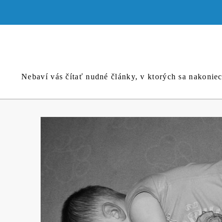
Skip
to
content
Nebaví vás čítať nudné články, v ktorých sa nakonie