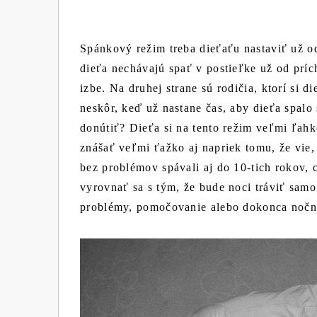
Spánkový režim treba dieťaťu nastaviť už od
dieťa nechávajú spať v postieľke už od prí
izbe. Na druhej strane sú rodičia, ktorí si 
neskôr, keď už nastane čas, aby dieťa spalo
donútiť? Dieťa si na tento režim veľmi ľah
znášať veľmi ťažko aj napriek tomu, že vie,
bez problémov spávali aj do 10-tich rokov, c
vyrovnať sa s tým, že bude noci tráviť sam
problémy, pomočovanie alebo dokonca nočn