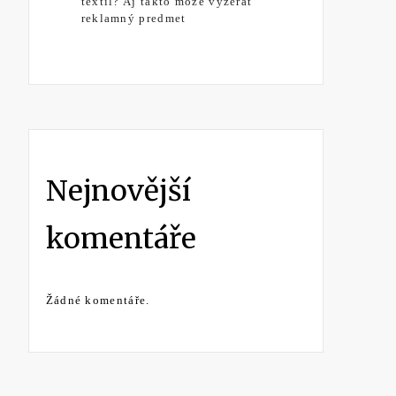
textil? Aj takto môže vyzerať
reklamný predmet
Nejnovější
komentáře
Žádné komentáře.