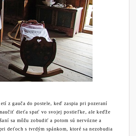
tí z gauča do postele, keď zaspia pri pozeraní
aučiť dieťa spať vo svojej postieľke, ale keďže
ášaní sa môžu zobudiť a potom sú nervózne a
 pri deťoch s tvrdým spánkom, ktoré sa nezobudia