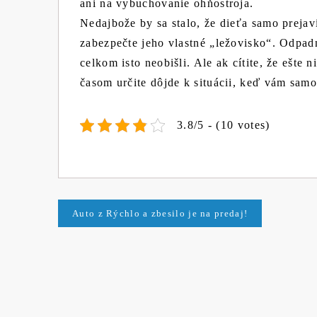
ani na vybuchovanie ohňostroja.
Nedajbože by sa stalo, že dieťa samo prejav
zabezpečte jeho vlastné „ležovisko“. Odpadn
celkom isto neobišli. Ale ak cítite, že ešte 
časom určite dôjde k situácii, keď vám samo 
3.8/5 - (10 votes)
Navigace
Auto z Rýchlo a zbesilo je na predaj!
pro
příspěvek