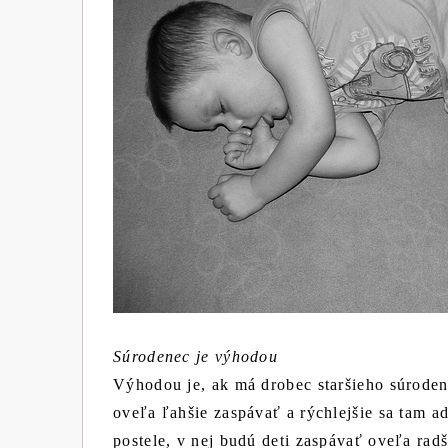
Súrodenec je výhodou
Výhodou je, ak má drobec staršieho súroden
oveľa ľahšie zaspávať a rýchlejšie sa tam 
postele, v nej budú deti zaspávať oveľa rad