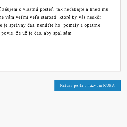
í záujem o vlastnú posteľ, tak nečakajte a hneď mu
e vám veľmi veľa starostí, ktoré by vás neskôr
nie je správny čas, nenúťte ho, pomaly a opatrne
povie, že už je čas, aby spal sám.
Krásna perla s názvom KUBA