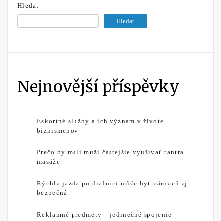
Hledat
Hledat
Nejnovější příspěvky
Eskortné služby a ich význam v živote
biznismenov
Prečo by mali muži častejšie využívať tantra
masáže
Rýchla jazda po diaľnici môže byť zároveň aj
bezpečná
Reklamné predmety – jedinečné spojenie