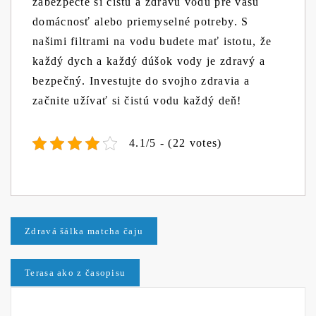
zabezpečte si čistú a zdravú vodu pre vašu
domácnosť alebo priemyselné potreby. S
našimi filtrami na vodu budete mať istotu, že
každý dych a každý dúšok vody je zdravý a
bezpečný. Investujte do svojho zdravia a
začnite užívať si čistú vodu každý deň!
4.1/5 - (22 votes)
Navigace
Zdravá šálka matcha čaju
pro
Terasa ako z časopisu
příspěvek