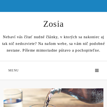
Skip
to
content
Zosia
Nebaví vás čítať nudné články, v ktorých sa nakoniec aj
tak nič nedozviete? Na našom webe, sa vám nič podobné
nestane. Píšeme mimoriadne pútavo a pochopiteľne.
MENU