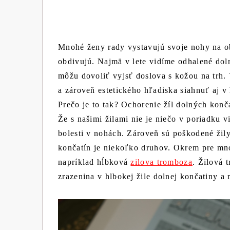
Mnohé ženy rady vystavujú svoje nohy na o
obdivujú. Najmä v lete vidíme odhalené dol
môžu dovoliť vyjsť doslova s kožou na trh.
a zároveň estetického hľadiska siahnuť aj 
Prečo je to tak? Ochorenie žíl dolných konča
Že s našimi žilami nie je niečo v poriadku 
bolesti v nohách. Zároveň sú poškodené žil
končatín je niekoľko druhov. Okrem pre mno
napríklad hĺbková
zilova tromboza
. Žilová 
zrazenina v hlbokej žile dolnej končatiny a