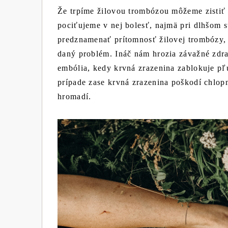
Že trpíme žilovou trombózou môžeme zistiť 
pociťujeme v nej bolesť, najmä pri dlhšom s
predznamenať prítomnosť žilovej trombózy, 
daný problém. Ináč nám hrozia závažné zdr
embólia, kedy krvná zrazenina zablokuje pľ
prípade zase krvná zrazenina poškodí chlopn
hromadí.