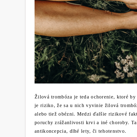
Žilová trombóza je teda ochorenie, ktoré b
je riziko, že sa u nich vyvinie žilová trom
alebo tiež obézni. Medzi ďalšie rizikové fak
poruchy zrážanlivosti krvi a iné choroby. T
antikoncepcia, dlhé lety, či tehotenstvo.