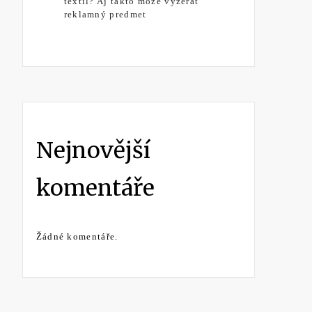
textil? Aj takto môže vyzerať
reklamný predmet
Nejnovější
komentáře
Žádné komentáře.