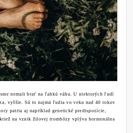
y sme nemali brať na ľahkú váhu. U niektorých ľudí
bóza, vyššie. Sú to najmä ľudia vo veku nad 40 rokov
tory patria aj napríklad genetické predispozície,
aktiež na vznik žilovej trombózy vplýva hormonálna