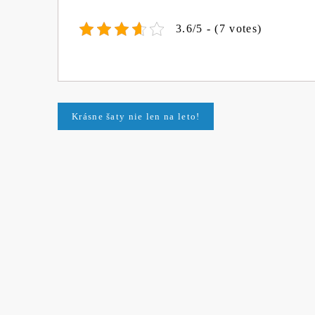
3.6/5 - (7 votes)
Navigace
Krásne šaty nie len na leto!
pro
příspěvek