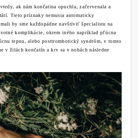
vtedy, ak nám končatina opuchla, začervenala a
tátí. Tieto príznaky nemusia automaticky
mali by sme každopádne navštíviť špecialistu na
avotné komplikácie, okrem iného napríklad pľúcna
úcnu tepnu, alebo posttrombotický syndróm, v tomto
e v žilách končatín a krv sa v nohách následne