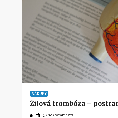
NÁKUPY
Žilová trombóza – postrac
no Comments