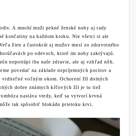
bdiv. A mnohí muži pekné ženské nohy aj rady
né končatiny na každom kroku. Nie všetci si ale
 Veľa žien a častokrát aj mužov musí zo zdravotného
v horúčavách po odevoch, ktoré im nohy zakrývajú.
tín nepotrápi iba naše zdravie, ale aj vzhľad nôh.
vieme povedať na základe nepríjemných pocitov a
y viditeľné voľným okom. Ochorení žíl dolných
hých dobre známych kŕčových žíl je to tiež
trombóza nastáva vtedy, keď sa vytvorí krvná
 môže tak spôsobiť blokádu prietoku krvi.