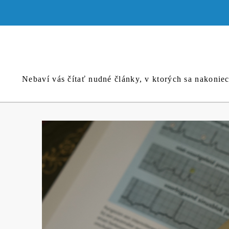
Skip
to
content
Nebaví vás čítať nudné články, v ktorých sa nakonie