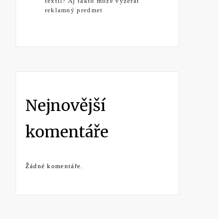
textil? Aj takto môže vyzerať
reklamný predmet
Nejnovější
komentáře
Žádné komentáře.