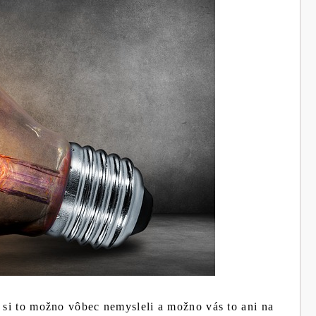
e si to možno vôbec nemysleli a možno vás to ani na