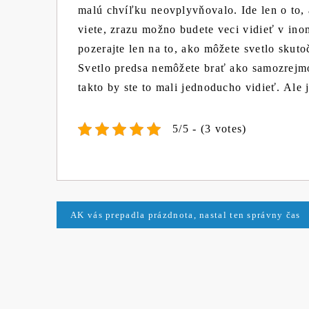
malú chvíľku neovplyvňovalo. Ide len o to, 
viete, zrazu možno budete veci vidieť v inom
pozerajte len na to, ako môžete svetlo skuto
Svetlo predsa nemôžete brať ako samozrejm
takto by ste to mali jednoducho vidieť. Ale j
5/5 - (3 votes)
Navigace
AK vás prepadla prázdnota, nastal ten správny čas
pro
příspěvek