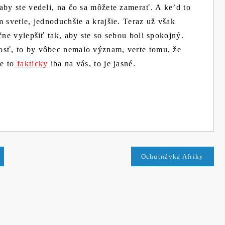
aby ste vedeli, na čo sa môžete zamerať. A ke’d to
 svetle, jednoduchšie a krajšie. Teraz už však
čne vylepšiť tak, aby ste so sebou boli spokojný.
osť, to by vôbec nemalo význam, verte tomu, že
e to
fakticky
iba na vás, to je jasné.
Ochutnávka Afriky