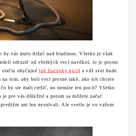
čo by vás malo držať nad hladinou. Všetko je však
edeli odraziť od všetkých vecí navôkol, to je proste
y stačia obyčajné
led žiarovky gu10
a váš svet bude
 na tom, aby boli veci presne také, ako ich chcete
 čo by ste mali riešiť, no nemáte ten pocit? Všetko
 je pre vás dôležité a potom sa môžete začať
 predtým ani len nesnívali. Ale svetlo je vo vašom