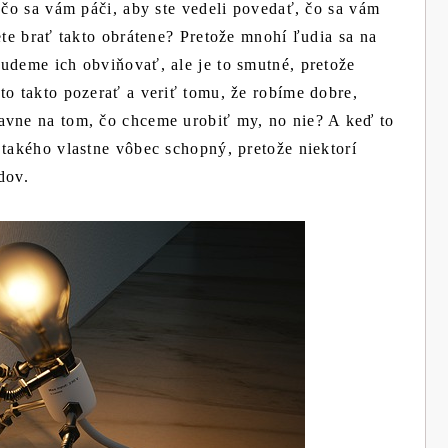
 čo sa vám páči, aby ste vedeli povedať, čo sa vám
ete brať takto obrátene? Pretože mnohí ľudia sa na
udeme ich obviňovať, ale je to smutné, pretože
to takto pozerať a veriť tomu, že robíme dobre,
avne na tom, čo chceme urobiť my, no nie? A keď to
 takého vlastne vôbec schopný, pretože niektorí
dov.