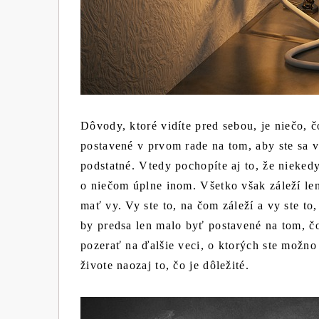
Dôvody, ktoré vidíte pred sebou, je niečo, 
postavené v prvom rade na tom, aby ste sa v
podstatné. Vtedy pochopíte aj to, že nieked
o niečom úplne inom. Všetko však záleží len
mať vy. Vy ste to, na čom záleží a vy ste to,
by predsa len malo byť postavené na tom, čo
pozerať na ďalšie veci, o ktorých ste možno
živote naozaj to, čo je dôležité.