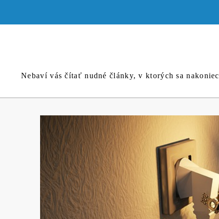
Skip
to
content
Nebaví vás čítať nudné články, v ktorých sa nakonie