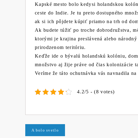
Kapské mesto bolo kedysi holandskou kolóni
ceste do Indie. Je tu preto dostupného množ
ak si ich pôjdete kúpiť priamo na trh od do
Ak budete túžiť po troche dobrodružstva, mô
ktorými je krajina preslávená alebo národný
prirodzenom teritóriu.
Keďže ide o bývalú holandskú kolóniu, dom
množstvo aj žije práve od čias kolonizácie t
Veríme že táto ochutnávka vás navnadila na 
4.2/5 - (8 votes)
Navigace
A bolo svetlo