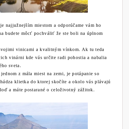
é je najjužnejším miestom a odporúčame vám ho
sa budete môcť pochváliť že ste boli na úplnom
svojimi vinicami a kvalitným vínkom. Ak tu teda
ich vinárni kde vás určite radi pohostia a nabalia
ého sveta.
 jednom z mála miest na zemi, je potápanie so
hádza klietka do ktorej skočíte a okolo vás plávajú
 loď a máte postarané o celoživotný zážitok.