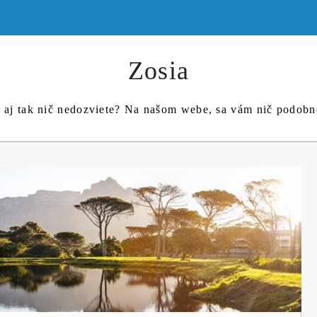
Zosia
c aj tak nič nedozviete? Na našom webe, sa vám nič podob