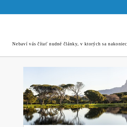
Skip
to
content
Nebaví vás čítať nudné články, v ktorých sa nakonie