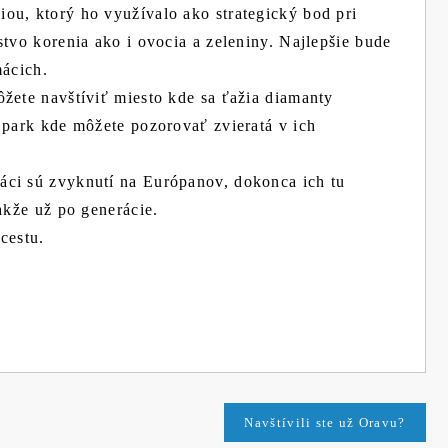
ou, ktorý ho využívalo ako strategický bod pri
stvo korenia ako i ovocia a zeleniny. Najlepšie bude
mácich.
žete navštíviť miesto kde sa ťažia diamanty
 park kde môžete pozorovať zvieratá v ich
áci sú zvyknutí na Európanov, dokonca ich tu
akže už po generácie.
cestu.
Navštívili ste už Oravu?