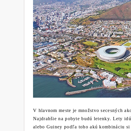
V hlavnom meste je množstvo secesných ako 
Najdrahšie na pobyte budú letenky. Lety id
alebo Guiney podľa toho akú kombináciu si 