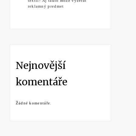
textil? Aj takto môže vyzerať
reklamný predmet
Nejnovější
komentáře
Žádné komentáře.