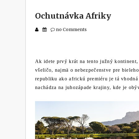
Ochutnávka Afriky
no Comments
Ak idete prvý krát na tento južný kontinent
všeličo, najmä o nebezpečenstve pre bieleho 
republiku ako africkú premiéru je tá vhodn
nachádza na juhozápade krajiny, kde je ob