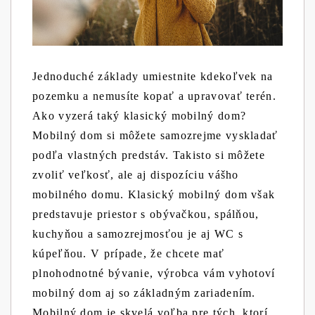
Jednoduché základy umiestnite kdekoľvek na
pozemku a nemusíte kopať a upravovať terén.
Ako vyzerá taký klasický mobilný dom?
Mobilný dom si môžete samozrejme vyskladať
podľa vlastných predstáv. Takisto si môžete
zvoliť veľkosť, ale aj dispozíciu vášho
mobilného domu. Klasický mobilný dom však
predstavuje priestor s obývačkou, spálňou,
kuchyňou a samozrejmosťou je aj WC s
kúpeľňou. V prípade, že chcete mať
plnohodnotné bývanie, výrobca vám vyhotoví
mobilný dom aj so základným zariadením.
Mobilný dom je skvelá voľba pre tých, ktorí