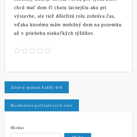
chcú mať dom či chatu lacnejšiu ako pri
výstavbe, ale tiež dôležitú rolu zohráva čas,
vďaka ktorému máte mobilný dom na pozemku
už v priebehu niekoľkých týždňov.
Navigace
Zdravý spánok každý deň
pro
Rozdelenie počítačových sietí
příspěvek
Hledat