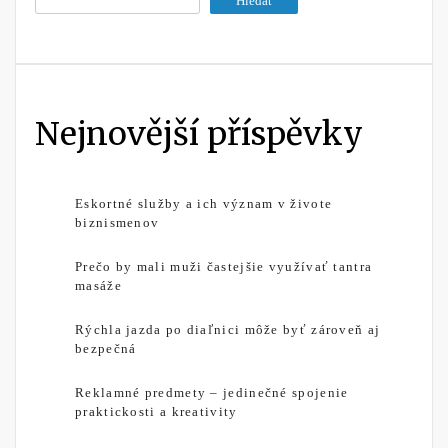
Hledat
Nejnovější příspěvky
Eskortné služby a ich význam v živote
biznismenov
Prečo by mali muži častejšie využívať tantra
masáže
Rýchla jazda po diaľnici môže byť zároveň aj
bezpečná
Reklamné predmety – jedinečné spojenie
praktickosti a kreativity