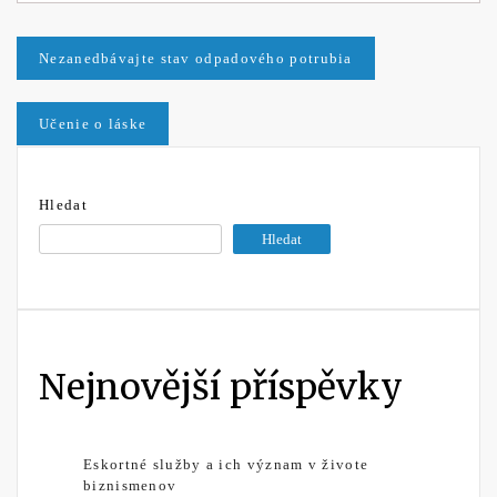
Navigace
Nezanedbávajte stav odpadového potrubia
pro
Učenie o láske
příspěvek
Hledat
Hledat
Nejnovější příspěvky
Eskortné služby a ich význam v živote
biznismenov