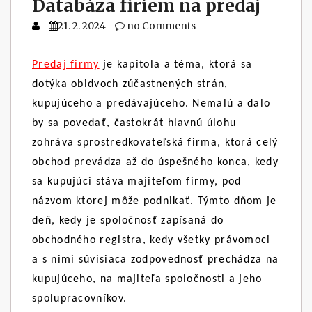
Databáza firiem na predaj
21. 2. 2024
no Comments
Predaj firmy
je kapitola a téma, ktorá sa
dotýka obidvoch zúčastnených strán,
kupujúceho a predávajúceho. Nemalú a dalo
by sa povedať, častokrát hlavnú úlohu
zohráva sprostredkovateľská firma, ktorá celý
obchod prevádza až do úspešného konca, kedy
sa kupujúci stáva majiteľom firmy, pod
názvom ktorej môže podnikať. Týmto dňom je
deň, kedy je spoločnosť zapísaná do
obchodného registra, kedy všetky právomoci
a s nimi súvisiaca zodpovednosť prechádza na
kupujúceho, na majiteľa spoločnosti a jeho
spolupracovníkov.